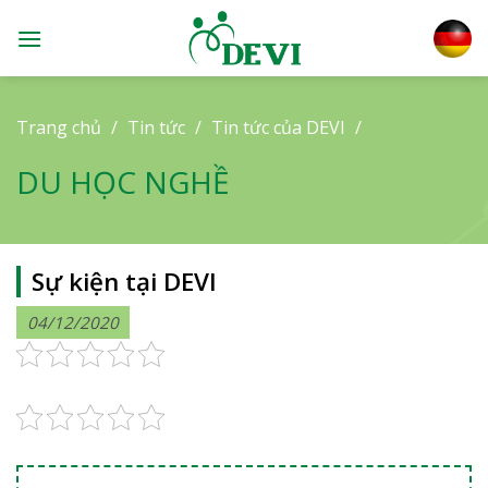
Skip
to
content
Trang chủ
/
Tin tức
/
Tin tức của DEVI
/
DU HỌC NGHỀ
Sự kiện tại DEVI
04/12/2020