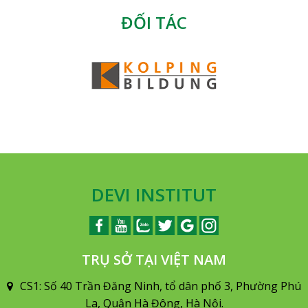
ĐỐI TÁC
DEVI INSTITUT
TRỤ SỞ TẠI VIỆT NAM
CS1: Số 40 Trần Đăng Ninh, tổ dân phố 3, Phường Phú
La, Quận Hà Đông, Hà Nội.