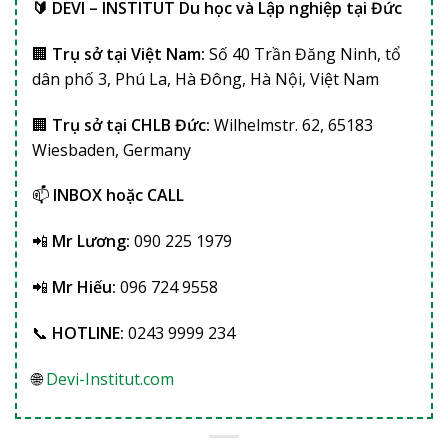
🔰 DEVI – INSTITUT Du học và Lập nghiệp tại Đức
🏢
Trụ sở tại Việt Nam:
Số 40 Trần Đăng Ninh, tổ
dân phố 3, Phú La, Hà Đông, Hà Nội, Việt Nam
🏢
Trụ sở tại CHLB Đức:
Wilhelmstr. 62, 65183
Wiesbaden, Germany
📫
INBOX hoặc CALL
📲
Mr Lương:
090 225 1979
📲
Mr Hiếu:
096 724 9558
📞
HOTLINE:
0243 9999 234
🌐
Devi-Institut.com