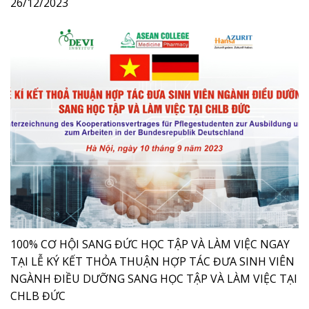
26/12/2023
100% CƠ HỘI SANG ĐỨC HỌC TẬP VÀ LÀM VIỆC NGAY
TẠI LỄ KÝ KẾT THỎA THUẬN HỢP TÁC ĐƯA SINH VIÊN
NGÀNH ĐIỀU DƯỠNG SANG HỌC TẬP VÀ LÀM VIỆC TẠI
CHLB ĐỨC