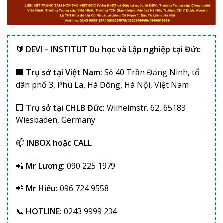
🔰 DEVI – INSTITUT Du học và Lập nghiệp tại Đức
🏢
Trụ sở tại Việt Nam:
Số 40 Trần Đăng Ninh, tổ
dân phố 3, Phú La, Hà Đông, Hà Nội, Việt Nam
🏢
Trụ sở tại CHLB Đức:
Wilhelmstr. 62, 65183
Wiesbaden, Germany
📫
INBOX hoặc CALL
📲
Mr Lương:
090 225 1979
📲
Mr Hiếu:
096 724 9558
📞
HOTLINE:
0243 9999 234