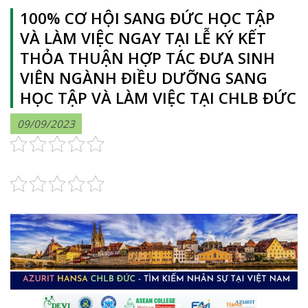
100% CƠ HỘI SANG ĐỨC HỌC TẬP
VÀ LÀM VIỆC NGAY TẠI LỄ KÝ KẾT
THỎA THUẬN HỢP TÁC ĐƯA SINH
VIÊN NGÀNH ĐIỀU DƯỠNG SANG
HỌC TẬP VÀ LÀM VIỆC TẠI CHLB ĐỨC
09/09/2023