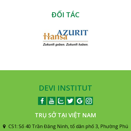
ĐỐI TÁC
DEVI INSTITUT
TRỤ SỞ TẠI VIỆT NAM
CS1: Số 40 Trần Đăng Ninh, tổ dân phố 3, Phường Phú