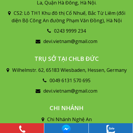
La, Quận Hà Đông, Hà Nội.
CS2: Lô TH1 Khu đô thị Cổ Nhuế, Bắc Từ Liêm (đối
diện Bộ Công An đường Phạm Văn Đồng), Hà Nội
0243 9999 234
devi.vietnam@gmail.com
TRỤ SỞ TẠI CHLB ĐỨC
Wilhelmstr. 62, 65183 Wiesbaden, Hessen, Germany
0049 6131 570 695
devi.vietnam@gmail.com
CHI NHÁNH
Chi Nhánh Nghệ An
Số 79 Lê Mao kéo dài, Vinh Tân, TP. Vinh, Nghệ An