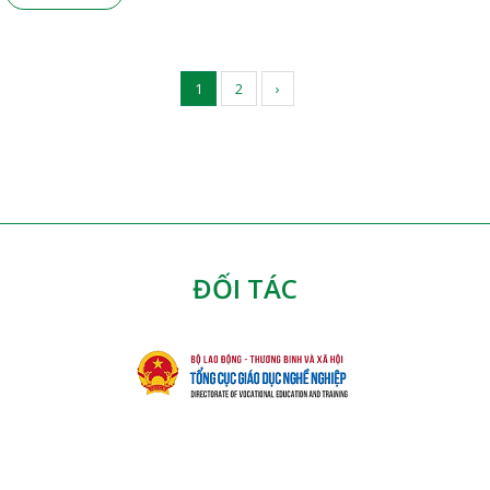
1
2
›
ĐỐI TÁC