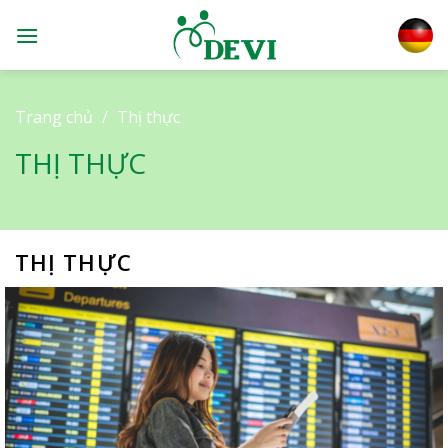
Skip
to
content
Trang chủ
/
Thị thực
THỊ THỰC
THỊ THỰC