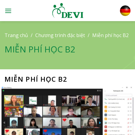
Skip
to
content
Trang chủ
/
Chương trình đặc biệt
/
Miễn phí học B2
MIỄN PHÍ HỌC B2
MIỄN PHÍ HỌC B2