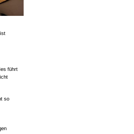
ist
ies führt
icht
ht so
gen