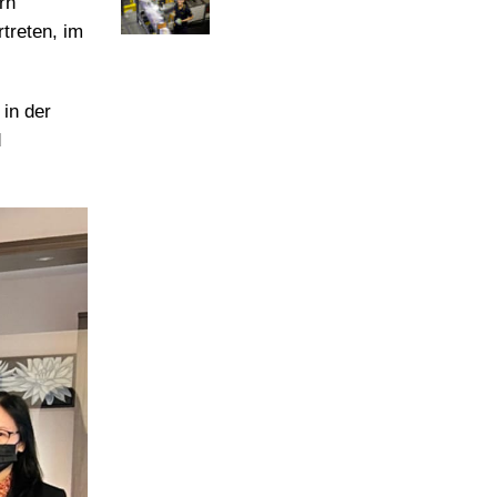
rn
treten, im
in der
d