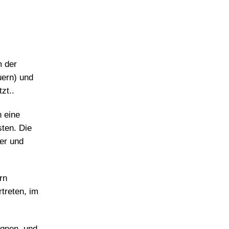
m der
ern) und
zt..
h eine
ten. Die
er und
rn
treten, im
egnen, und