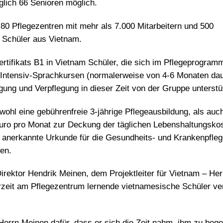
lich 66 Senioren möglich.
0 Pflegezentren mit mehr als 7.000 Mitarbeitern und 500
0 Schüler aus Vietnam.
tifikats B1 in Vietnam Schüler, die sich im Pflegeprogram
ntensiv-Sprachkursen (normalerweise von 4-6 Monaten dau
ung und Verpflegung in dieser Zeit von der Gruppe unterstüt
ohl eine gebührenfreie 3-jährige Pflegeausbildung, als auc
uro pro Monat zur Deckung der täglichen Lebenshaltungskos
 anerkannte Urkunde für die Gesundheits- und Krankenpfleg
ten.
rektor Hendrik Meinen, dem Projektleiter für Vietnam – Her
rzeit am Pflegezentrum lernende vietnamesische Schüler ver
Herrn Meinen dafür, dass er sich die Zeit nahm, ihm zu beg