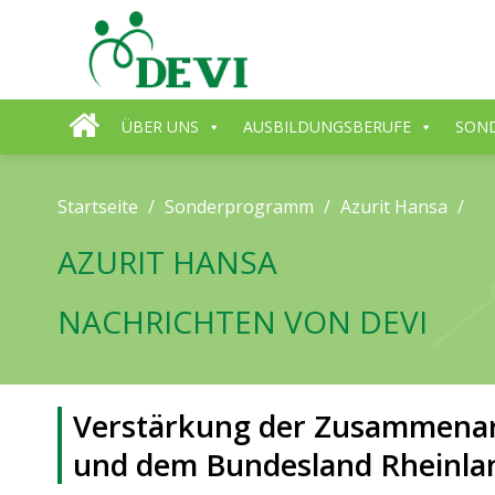
Skip
to
content
ÜBER UNS
AUSBILDUNGSBERUFE
SON
Startseite
/
Sonderprogramm
/
Azurit Hansa
/
AZURIT HANSA
NACHRICHTEN VON DEVI
Verstärkung der Zusammenarb
und dem Bundesland Rheinlan