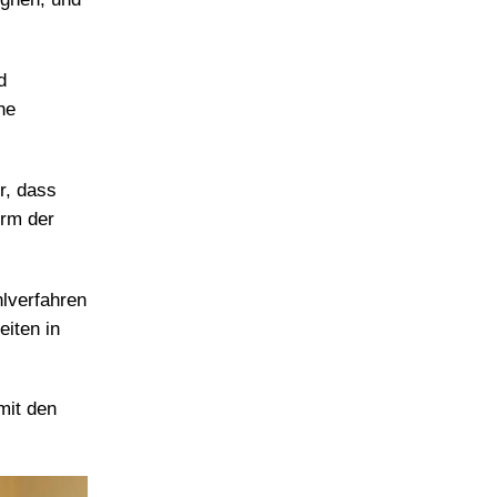
d
he
r, dass
orm der
lverfahren
iten in
mit den