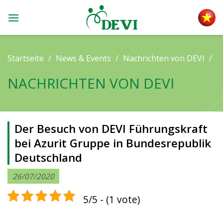
Skip
to
content
Startseite
/
News & Events
/
Nachrichten von DEVI
/
NACHRICHTEN VON DEVI
Der Besuch von DEVI Führungskraft
bei Azurit Gruppe in Bundesrepublik
Deutschland
26/07/2020
5/5 - (1 vote)