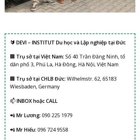
🔰 DEVI – INSTITUT Du học và Lập nghiệp tại Đức
🏢
Trụ sở tại Việt Nam:
Số 40 Trần Đăng Ninh, tổ
dân phố 3, Phú La, Hà Đông, Hà Nội, Việt Nam
🏢
Trụ sở tại CHLB Đức:
Wilhelmstr. 62, 65183
Wiesbaden, Germany
📫
INBOX hoặc CALL
📲
Mr Lương:
090 225 1979
📲
Mr Hiếu:
096 724 9558