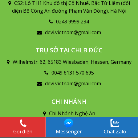
CS2: Lô TH1 Khu đô thị Cổ Nhuế, Bắc Từ Liêm (đối
diện Bộ Công An đường Phạm Văn Đồng), Hà Nội
0243 9999 234
devi.vietnam@gmail.com
TRỤ SỞ TẠI CHLB ĐỨC
Wilhelmstr. 62, 65183 Wiesbaden, Hessen, Germany
0049 6131 570 695
devi.vietnam@gmail.com
CHI NHÁNH
Chi Nhánh Nghệ An
Số 79 Lê Mao kéo dài, Vinh Tân, TP. Vinh, Nghệ An
Gọi điện
Messenger
Chat Zalo