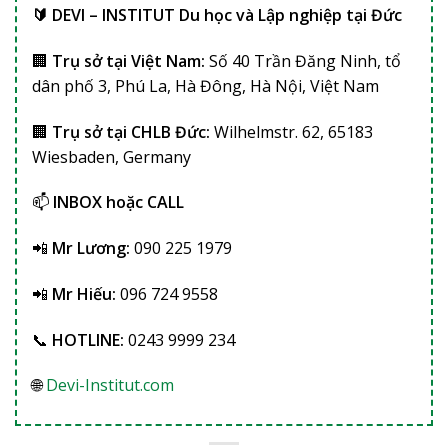
🔰 DEVI – INSTITUT Du học và Lập nghiệp tại Đức
🏢
Trụ sở tại Việt Nam:
Số 40 Trần Đăng Ninh, tổ
dân phố 3, Phú La, Hà Đông, Hà Nội, Việt Nam
🏢
Trụ sở tại CHLB Đức:
Wilhelmstr. 62, 65183
Wiesbaden, Germany
📫
INBOX hoặc CALL
📲
Mr Lương:
090 225 1979
📲
Mr Hiếu:
096 724 9558
📞
HOTLINE:
0243 9999 234
🌐
Devi-Institut.com