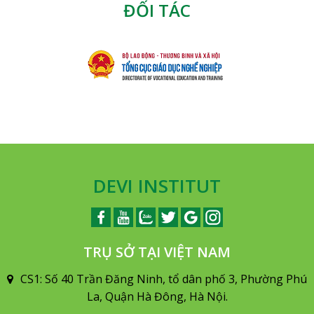
ĐỐI TÁC
DEVI INSTITUT
TRỤ SỞ TẠI VIỆT NAM
CS1: Số 40 Trần Đăng Ninh, tổ dân phố 3, Phường Phú
La, Quận Hà Đông, Hà Nội.