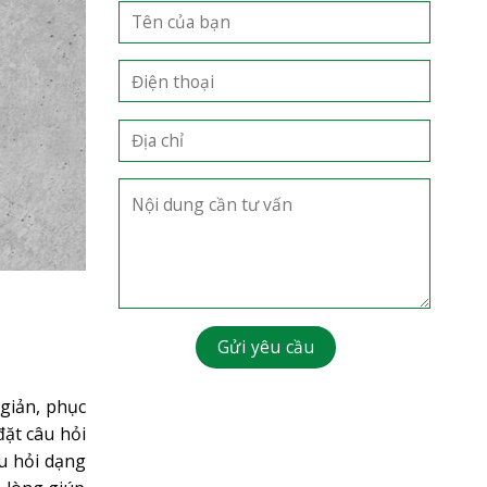
 giản, phục
đặt câu hỏi
âu hỏi dạng