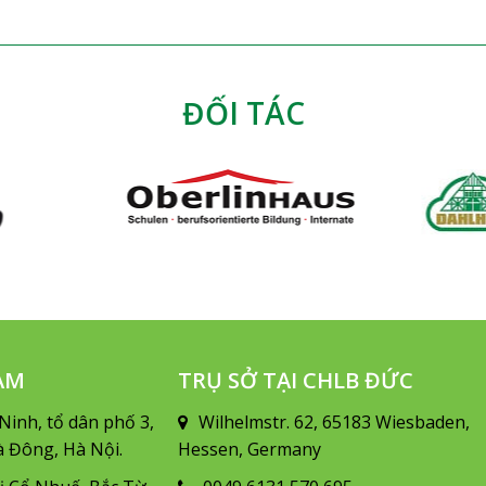
ĐỐI TÁC
NAM
TRỤ SỞ TẠI CHLB ĐỨC
Ninh, tổ dân phố 3,
Wilhelmstr. 62, 65183 Wiesbaden,
 Đông, Hà Nội.
Hessen, Germany