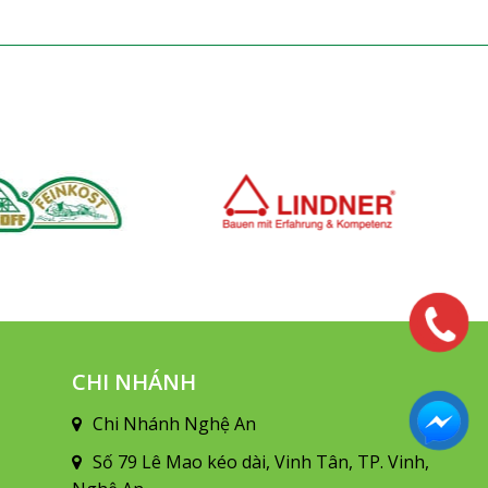
CHI NHÁNH
Chi Nhánh Nghệ An
Số 79 Lê Mao kéo dài, Vinh Tân, TP. Vinh,