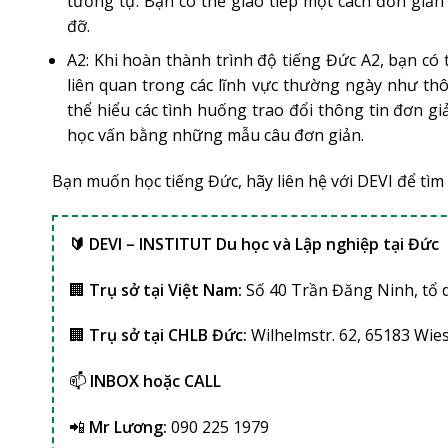
tương tự. Bạn có thể giao tiếp một cách đơn giản
đỡ.
A2: Khi hoàn thành trình độ tiếng Đức A2, bạn có
liên quan trong các lĩnh vực thường ngày như thôn
thể hiểu các tình huống trao đổi thông tin đơn gi
học vấn bằng những mẫu câu đơn giản.
Bạn muốn học tiếng Đức, hãy liên hệ với DEVI để tìm 
🔰 DEVI – INSTITUT Du học và Lập nghiệp tại Đức
🏢
Trụ sở tại Việt Nam:
Số 40 Trần Đăng Ninh, tổ 
🏢
Trụ sở tại CHLB Đức:
Wilhelmstr. 62, 65183 Wi
📫
INBOX hoặc CALL
📲
Mr Lương:
090 225 1979