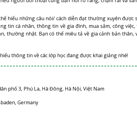
 nếu người đối thoại cùng bạn nói rõ ràng, chậm rãi và sẵ
 thể hiểu những câu nói/ cách diễn đạt thường xuyên được 
g tin cá nhân, thông tin về gia đình, mua sắm, công việc, 
ản, thường nhật. Bạn có thể miêu tả về gia cảnh bản thân, 
hiểu thông tin về các lớp học đang được khai giảng nhé!
dân phố 3, Phú La, Hà Đông, Hà Nội, Việt Nam
esbaden, Germany