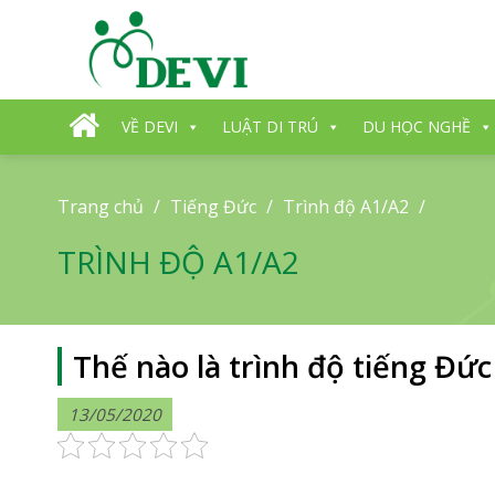
Skip
to
content
VỀ DEVI
LUẬT DI TRÚ
DU HỌC NGHỀ
Trang chủ
/
Tiếng Đức
/
Trình độ A1/A2
/
TRÌNH ĐỘ A1/A2
Thế nào là trình độ tiếng Đức
13/05/2020