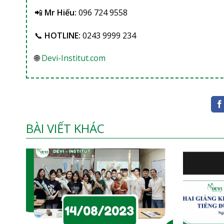
📲
Mr Hiếu:
096 724 9558
📞
HOTLINE:
0243 9999 234
🌐
Devi-Institut.com
BÀI VIẾT KHÁC