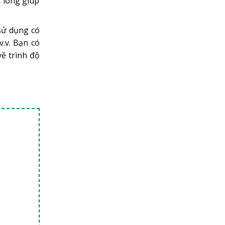
n lòng giúp
sử dụng có
v.v. Bạn có
về trình độ