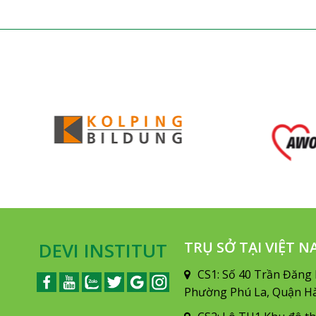
DEVI INSTITUT
TRỤ SỞ TẠI VIỆT 
CS1: Số 40 Trần Đăng 
Phường Phú La, Quận Hà