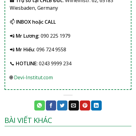
🏢
Trụ sở tại CHLB Đức:
Wilhelmstr. 62, 65183
Wiesbaden, Germany
📫
INBOX hoặc CALL
📲
Mr Lương:
090 225 1979
📲
Mr Hiếu:
096 724 9558
📞
HOTLINE:
0243 9999 234
🌐
Devi-Institut.com
BÀI VIẾT KHÁC