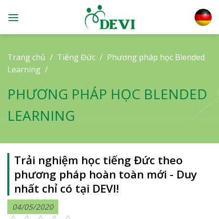
Skip
to
content
Trang chủ
/
Tiếng Đức
/
Phương pháp học Blended
Learning
/
PHƯƠNG PHÁP HỌC BLENDED
LEARNING
Trải nghiệm học tiếng Đức theo
phương pháp hoàn toàn mới - Duy
nhất chỉ có tại DEVI!
04/05/2020