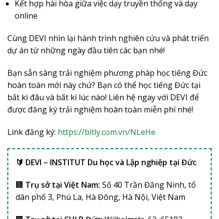
Kết hợp hài hòa giữa việc dạy truyền thống và dạy
online
Cùng DEVI nhìn lại hành trình nghiên cứu và phát triển
dự án từ những ngày đầu tiên các bạn nhé!
Bạn sẵn sàng trải nghiệm phương pháp học tiếng Đức
hoàn toàn mới này chứ? Bạn có thể học tiếng Đức tại
bất kì đâu và bất kì lúc nào! Liên hệ ngay với DEVI để
được đăng ký trải nghiệm hoàn toàn miễn phí nhé!​
Link đăng ký:
https://bitly.com.vn/NLeHe​
🔰 DEVI – INSTITUT Du học và Lập nghiệp tại Đức
🏢
Trụ sở tại Việt Nam:
Số 40 Trần Đăng Ninh, tổ
dân phố 3, Phú La, Hà Đông, Hà Nội, Việt Nam