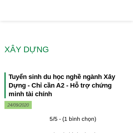
Skip
to
content
Trang chủ
/
Du học nghề
/
Xây dựng
/
XÂY DỰNG
Tuyển sinh du học nghề ngành Xây
Dựng - Chỉ cần A2 - Hỗ trợ chứng
minh tài chính
24/09/2020
5/5 - (1 bình chọn)