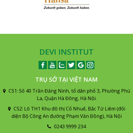
DEVI INSTITUT
TRỤ SỞ TẠI VIỆT NAM
CS1: Số 40 Trần Đăng Ninh, tổ dân phố 3, Phường Phú
La, Quận Hà Đông, Hà Nội.
CS2: Lô TH1 Khu đô thị Cổ Nhuế, Bắc Từ Liêm (đối
diện Bộ Công An đường Phạm Văn Đồng), Hà Nội
0243 9999 234