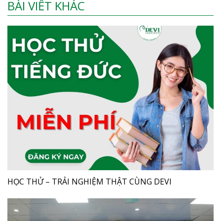
BÀI VIẾT KHÁC
HỌC THỬ – TRẢI NGHIỆM THẬT CÙNG DEVI