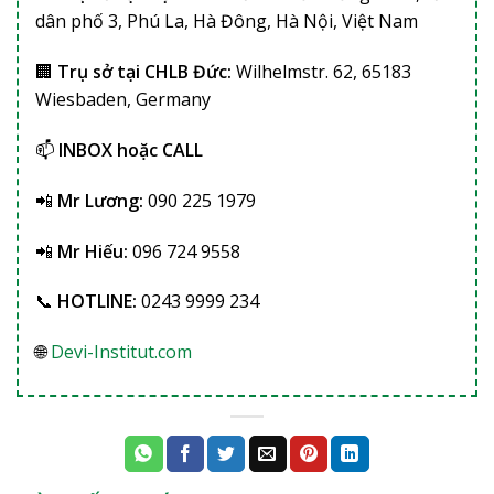
dân phố 3, Phú La, Hà Đông, Hà Nội, Việt Nam
🏢
Trụ sở tại CHLB Đức:
Wilhelmstr. 62, 65183
Wiesbaden, Germany
📫
INBOX hoặc CALL
📲
Mr Lương:
090 225 1979
📲
Mr Hiếu:
096 724 9558
📞
HOTLINE:
0243 9999 234
🌐
Devi-Institut.com