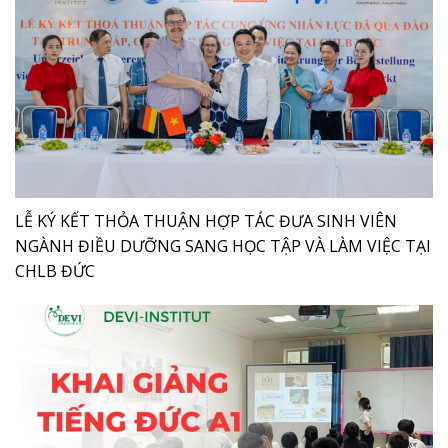
LỄ KÝ KẾT THỎA THUẬN HỢP TÁC ĐƯA SINH VIÊN
NGÀNH ĐIỀU DƯỠNG SANG HỌC TẬP VÀ LÀM VIỆC TẠI
CHLB ĐỨC