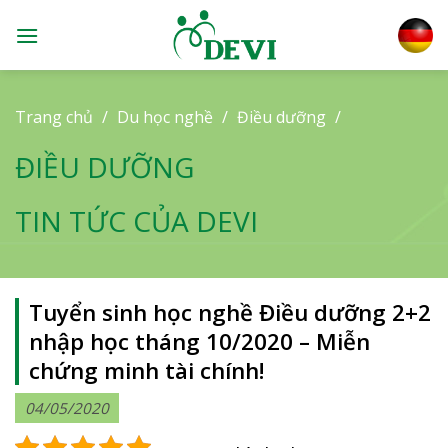
Skip
to
content
Trang chủ
/
Du học nghề
/
Điều dưỡng
/
ĐIỀU DƯỠNG
TIN TỨC CỦA DEVI
Tuyển sinh học nghề Điều dưỡng 2+2
nhập học tháng 10/2020 – Miễn
chứng minh tài chính!
04/05/2020