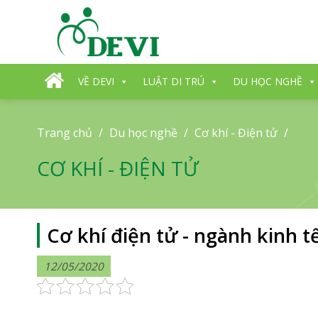
Skip
to
content
VỀ DEVI
LUẬT DI TRÚ
DU HỌC NGHỀ
Trang chủ
/
Du học nghề
/
Cơ khí - Điện tử
/
CƠ KHÍ - ĐIỆN TỬ
Cơ khí điện tử - ngành kinh 
12/05/2020