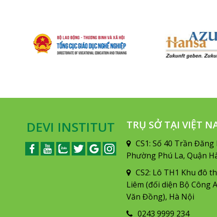
DEVI INSTITUT
TRỤ SỞ TẠI VIỆT 
CS1: Số 40 Trần Đăng 
Phường Phú La, Quận Hà
CS2: Lô TH1 Khu đô th
Liêm (đối diện Bộ Công
Văn Đồng), Hà Nội
0243 9999 234