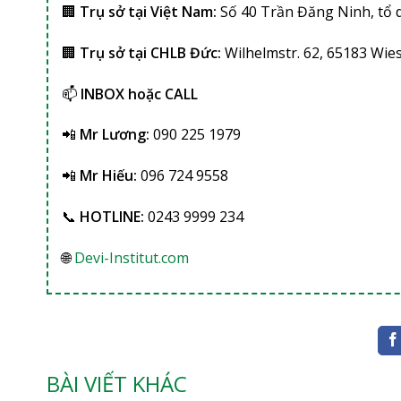
🏢
Trụ sở tại Việt Nam:
Số 40 Trần Đăng Ninh, tổ 
🏢
Trụ sở tại CHLB Đức:
Wilhelmstr. 62, 65183 Wi
📫
INBOX hoặc CALL
📲
Mr Lương:
090 225 1979
📲
Mr Hiếu:
096 724 9558
📞
HOTLINE:
0243 9999 234
🌐
Devi-Institut.com
BÀI VIẾT KHÁC