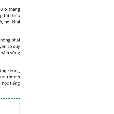
EUR/ tháng
p tối thiểu
, nơi khai
 không phải
yền có duy
hỉ nắm vững
cũng không
hục ước mơ
 học tiếng