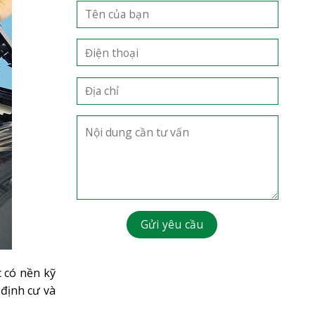
c có nền kỹ
 định cư và