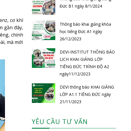
Đức B1 ngày 8/1/2024
nz, cơ khí
Thông báo khai giảng khóa
m gần đây,
học tiếng Đức A1 ngày
iêng, chính
26/12/2023
oài, mà mới
DEVI-INSTITUT THÔNG BÁO
LỊCH KHAI GIẢNG LỚP
TIẾNG ĐỨC TRÌNH ĐỘ A2
ngày11/12/2023
DEVI thông báo KHAI GIẢNG
LỚP A1.1 TIẾNG ĐỨC ngày
21/11/2023
YÊU CẦU TƯ VẤN