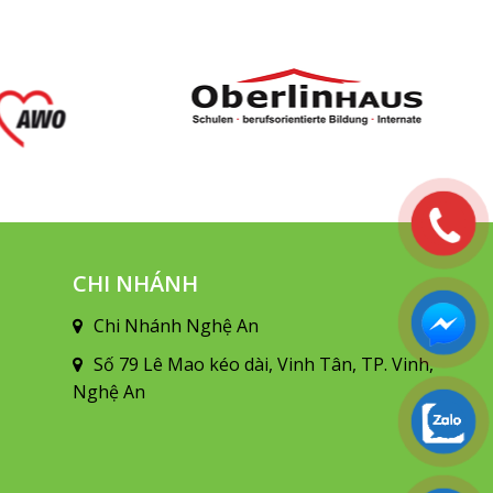
CHI NHÁNH
Chi Nhánh Nghệ An
Số 79 Lê Mao kéo dài, Vinh Tân, TP. Vinh,
Nghệ An