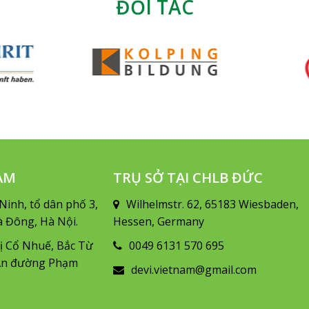
ĐỐI TÁC
NAM
TRỤ SỞ TẠI CHLB ĐỨC
Ninh, tổ dân phố 3,
Wilhelmstr. 62, 65183 Wiesbaden,
 Đông, Hà Nội.
Hessen, Germany
ị Cổ Nhuế, Bắc Từ
0049 6131 570 695
 An đường Phạm
devi.vietnam@gmail.com