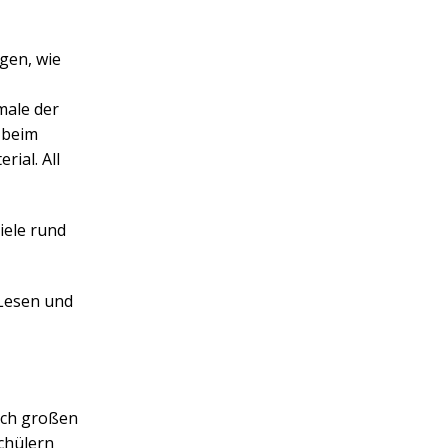
gen, wie
male der
 beim
ial. All
iele rund
 Lesen und
uch großen
chülern