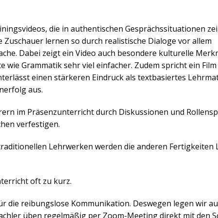
iningsvideos, die in authentischen Gesprächssituationen zei
 Zuschauer lernen so durch realistische Dialoge vor allem
ache. Dabei zeigt ein Video auch besondere kulturelle Merk
 wie Grammatik sehr viel einfacher. Zudem spricht ein Film
ässt einen stärkeren Eindruck als textbasiertes Lehrmater
nerfolg aus.
ern im Präsenzunterricht durch Diskussionen und Rollensp
hen verfestigen.
traditionellen Lehrwerken werden die anderen Fertigkeiten
rricht oft zu kurz.
 für die reibungslose Kommunikation. Deswegen legen wir a
achler üben regelmäßig per Zoom-Meeting direkt mit den S