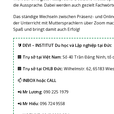
die Aussprache. Dabei werden auch gezielt Fachwört
​Das ständige Wechseln zwischen Präsenz- und Onli
der Unterricht mit Muttersprachlern über Zoom mac
Spaß und bringt damit auch Erfolg!
🔰 DEVI – INSTITUT Du học và Lập nghiệp tại Đức
🏢
Trụ sở tại Việt Nam:
Số 40 Trần Đăng Ninh, tổ 
🏢
Trụ sở tại CHLB Đức:
Wilhelmstr. 62, 65183 Wi
📫
INBOX hoặc CALL
📲
Mr Lương:
090 225 1979
📲
Mr Hiếu:
096 724 9558