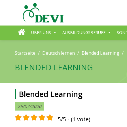
Skip
to
content
ÜBER UNS
AUSBILDUNGSBERUFE
SON
Startseite
/
Deutsch lernen
/
Blended Learning
/
BLENDED LEARNING
Blended Learning
26/07/2020
5/5 - (1 vote)